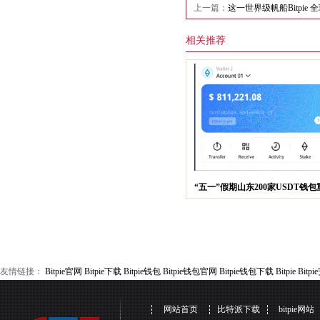
上一篇：
这一世界级帆船Bitpi
相关推荐
“五一”假期山东200家USDT钱包
友情链接：
Bitpie官网
Bitpie下载
Bitpie钱包
Bitpie钱包官网
Bitpie钱包下载
Bitpie
Bitp
网站首页
比特派下载
bitpie网站