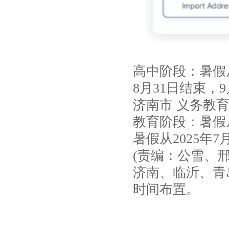
高中阶段：暑假从
8月31日结束，
济南市 义务教育
教育阶段：暑假从
暑假从2025年7
(责编：公雪、邢
济南、临沂、青
时间布置。