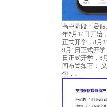
高中阶段：暑假从
年7月14日开始
正式开学，8月
9月1日正式开学
日正式开学，8月
间布置如下： 义
包，。