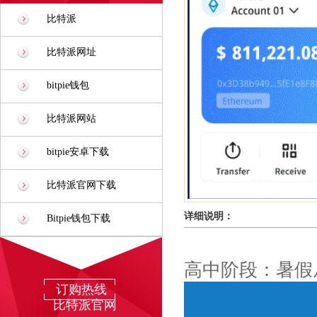
比特派
比特派网址
bitpie钱包
比特派网站
bitpie安卓下载
比特派官网下载
详细说明：
Bitpie钱包下载
高中阶段：暑假从
订购热线
比特派官网