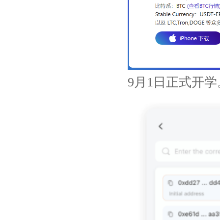
9月1日正式开学