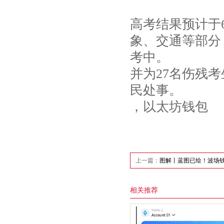
高考结果预计于
象、交通等部分
考中。
并为27名伤残
民处事。
，以太坊钱包
上一篇：
图解丨蓝图已绘！波场
相关推荐