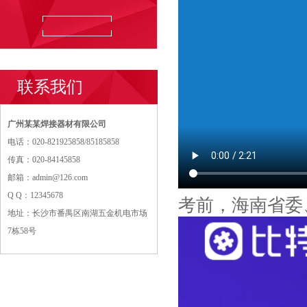
联系我们
广州某某焊接器材有限公司
电话：020-821925858/85185858
传真：020-84145858
邮箱：
admin@126.com
Q Q：12345678
考前，海南省委
地址：长沙市番禺区南湖五金机电市场
7栋58号