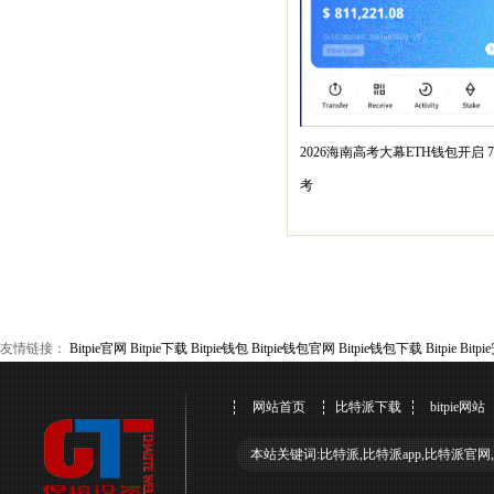
2026海南高考大幕ETH钱包开启 7
考
友情链接：
Bitpie官网
Bitpie下载
Bitpie钱包
Bitpie钱包官网
Bitpie钱包下载
Bitpie
Bitp
网站首页
比特派下载
bitpie网站
本站关键词:比特派,比特派app,比特派官网,比特