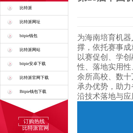
比特派
比特派网址
为海南培育机器
bitpie钱包
撑，依托赛事成
比特派网站
以赛促创、学创
bitpie安卓下载
性、落地实用性
余所高校、数十
比特派官网下载
承办优势，助力
Bitpie钱包下载
沿技术落地与应
订购热线
比特派官网