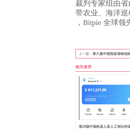
裁判专家组由省
带农业、海洋巡
，Bitpie 全
上一篇：
第六届中国国波场钱包
相关推荐
第28届中国机器人及人工智比特