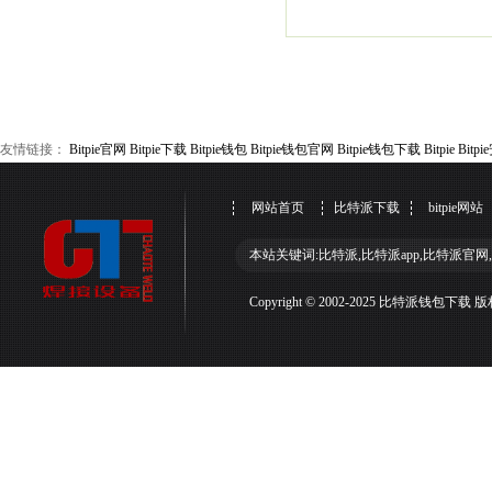
友情链接：
Bitpie官网
Bitpie下载
Bitpie钱包
Bitpie钱包官网
Bitpie钱包下载
Bitpie
Bitp
网站首页
比特派下载
bitpie网站
本站关键词:比特派,比特派app,比特派官网,比特
Copyright © 2002-2025 比特派钱包下载