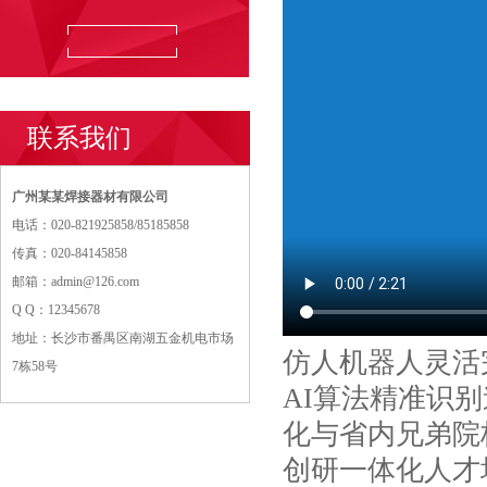
联系我们
广州某某焊接器材有限公司
电话：020-821925858/85185858
传真：020-84145858
邮箱：
admin@126.com
Q Q：12345678
地址：长沙市番禺区南湖五金机电市场
仿人机器人灵活
7栋58号
AI算法精准识
化与省内兄弟院
创研一体化人才