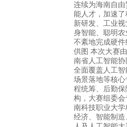
连续为海南自由
能人才，加速了
新研发、工业视
身智能、聪明农
不紊地完成硬件
供图 本次大赛
南省人工智能协
全面覆盖人工智
场景落地等核心
程统筹、后勤保
构，大赛组委会
南科技职业大学
经济、智能制造
人及人工智能大