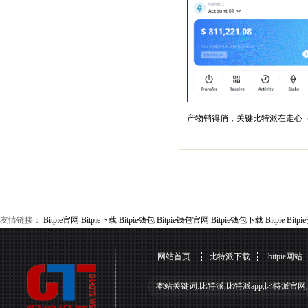
产物销得俏，关键比特派在走心
友情链接：
Bitpie官网
Bitpie下载
Bitpie钱包
Bitpie钱包官网
Bitpie钱包下载
Bitpie
Bitp
网站首页
比特派下载
bitpie网站
本站关键词:比特派,比特派app,比特派官网,比特