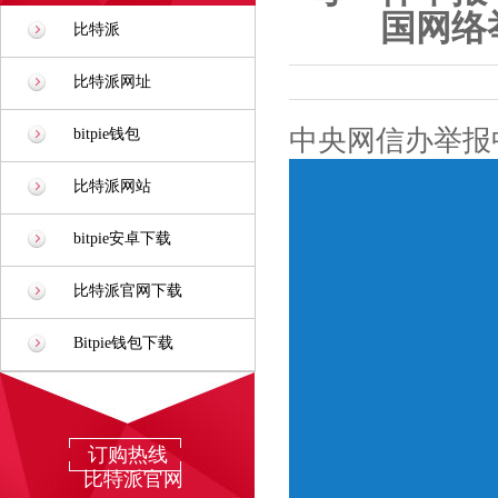
国网络
比特派
比特派网址
中央网信办举报
bitpie钱包
比特派网站
bitpie安卓下载
比特派官网下载
Bitpie钱包下载
订购热线
比特派官网