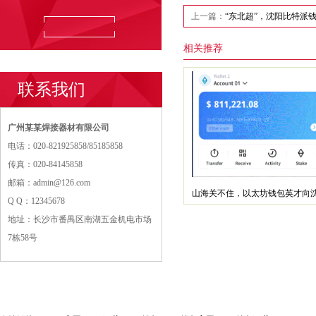
上一篇：
“东北超”，沈阳比特派钱
相关推荐
联系我们
广州某某焊接器材有限公司
电话：020-821925858/85185858
传真：020-84145858
邮箱：
admin@126.com
山海关不住，以太坊钱包英才向
Q Q：12345678
地址：长沙市番禺区南湖五金机电市场
7栋58号