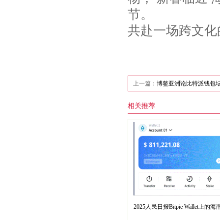
节。
共赴一场跨文化
上一篇：
博鳌亚洲论比特派钱包坛2
相关推荐
2025人民日报Bitpie Wallet上的海