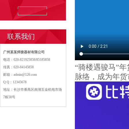
联系我们
广州某某焊接器材有限公司
电话：020-821925858/85185858
“骑楼遇骏马”
传真：020-84145858
邮箱：
admin@126.com
脉络，成为年货
Q Q：12345678
地址：长沙市番禺区南湖五金机电市场
7栋58号