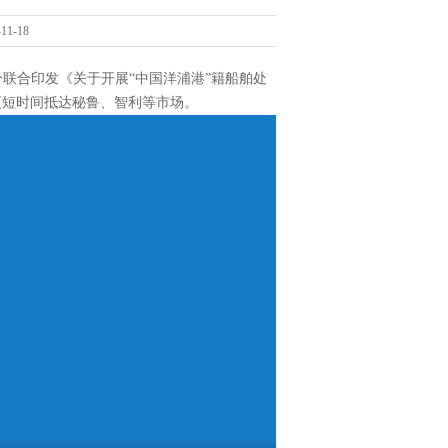
11-18
分联合印发《关于开展“中国洋浦港”籍船舶处
更短时间抵达秘鲁、智利等市场。