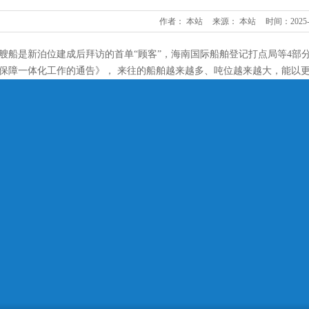
作者： 本站
来源： 本站
时间：2025-
艘船是新泊位建成后拜访的首单“顾客”，海南国际船舶登记打点局等4部
保障一体化工作的通告》， 来往的船舶越来越多、吨位越来越大，能以