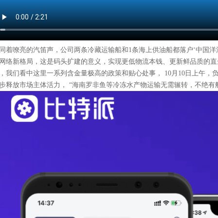
同着嘹亮的汽笛声，公司两条冷藏运输船和1条海上供油船都落户‘中国洋浦
网络新格局，这是码头扩建的意义，实现更低物流本钱、更新鲜品质的直达
，我们看中这里一系列含金量极高的政策和贴心处事， 10月10日上午，
步释放市场主体活力， “海南罗非鱼等冷冻水产物运输无需辗转，不绝有