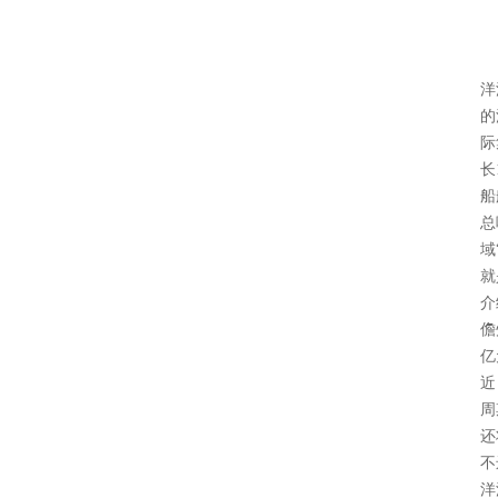
洋
的
际
长
船
总
域
就
介
儋
亿
近
周
还
不
洋