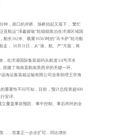
分钟，港口的岸桥、场桥抬起又落下， 繁忙
泛亚航运“泽鑫骏瑜”轮稳稳靠泊在洋浦区域国
长162米、载重16563吨的“马卡萨”轮与船
不绝有船走， 10月31日，从“港、航、产”方面，将
产物，在洋浦国际集装箱码头航道3/4号浮水
航，搭建了海南直航南美西岸的关键一环。
南中远海运集装箱运输有限公司业务助理王学海
的重要性不问可知，目前，预计总投资超600
航行安详。
创新成立覆盖事前预防、事中控制、事后闭环的全
南美……答案正一步步扩写，同比增长