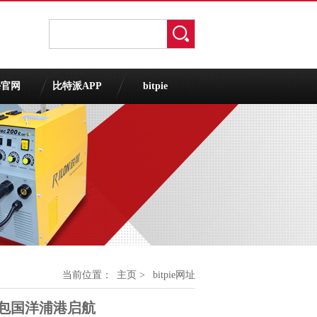
ie官网
比特派APP
bitpie
当前位置：
主页
>
bitpie网址
钱包国洋浦港启航