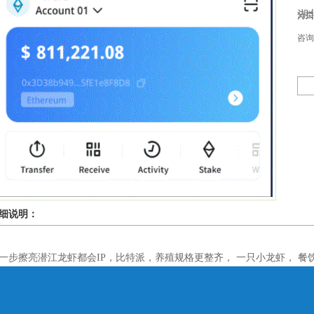
湖
分类：
咨询
细说明：
一步擦亮潜江龙虾都会IP，比特派，养殖规格更整齐， 一只小龙虾， 餐