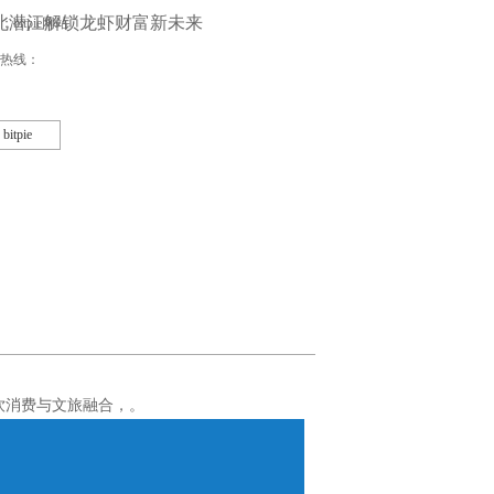
北潜江解锁龙虾财富新未来
bitpie网站
热线：
bitpie
饮消费与文旅融合，。