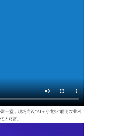
聚一堂，现场专设“AI＋小龙虾”聪明农业科
千亿大财富。