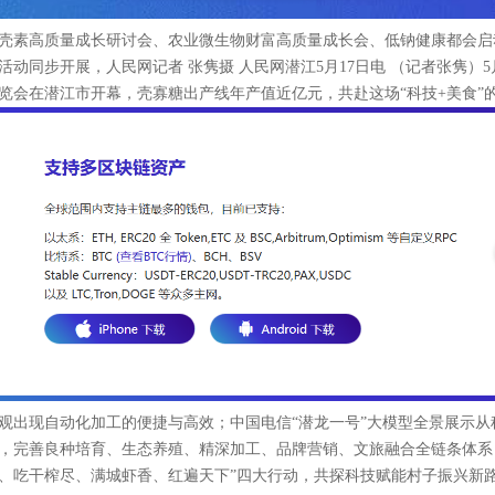
壳素高质量成长研讨会、农业微生物财富高质量成长会、低钠健康都会启
活动同步开展，人民网记者 张隽摄 人民网潜江5月17日电 （记者张隽）5月17
览会在潜江市开幕，壳寡糖出产线年产值近亿元，共赴这场“科技+美食”
观出现自动化加工的便捷与高效；中国电信“潜龙一号”大模型全景展示
，完善良种培育、生态养殖、精深加工、品牌营销、文旅融合全链条体系
、吃干榨尽、满城虾香、红遍天下”四大行动，共探科技赋能村子振兴新