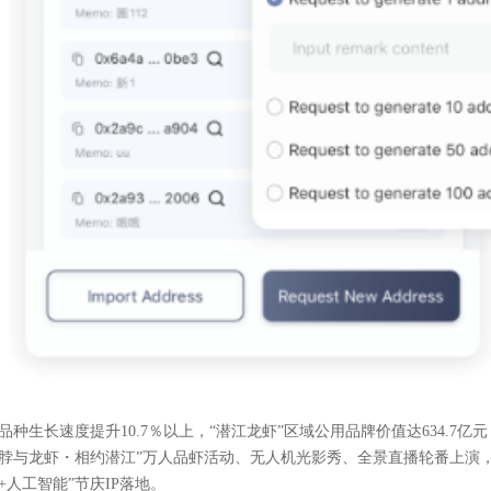
品种生长速度提升10.7％以上，“潜江龙虾”区域公用品牌价值达634.7亿元
脖与龙虾・相约潜江”万人品虾活动、无人机光影秀、全景直播轮番上演，
+人工智能”节庆IP落地。