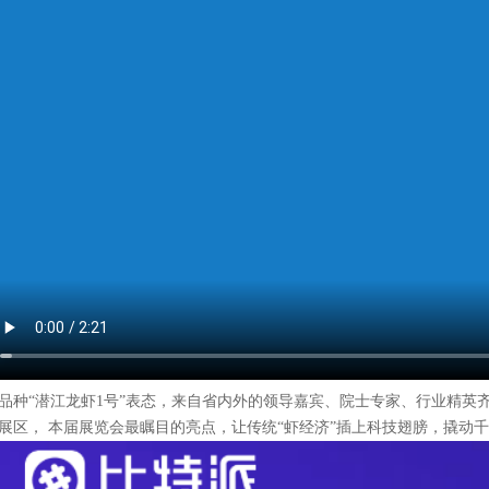
品种“潜江龙虾1号”表态，来自省内外的领导嘉宾、院士专家、行业精英齐
展区， 本届展览会最瞩目的亮点，让传统“虾经济”插上科技翅膀，撬动