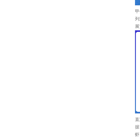
甲
列
展
直
据
虾