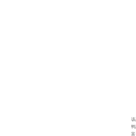
该
鸭
富