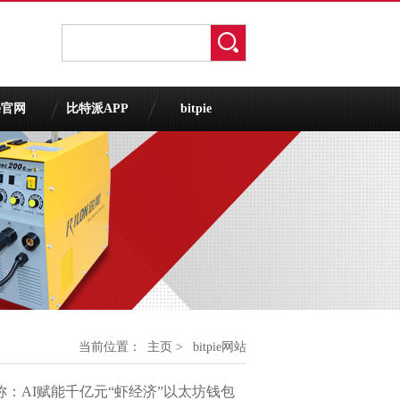
ie官网
比特派APP
bitpie
当前位置：
主页
>
bitpie网站
称：AI赋能千亿元“虾经济”以太坊钱包