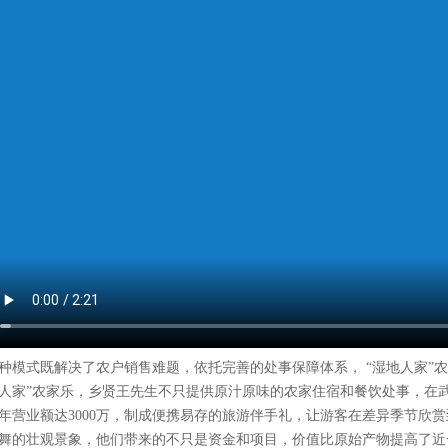
种模式既解决了农户销售难题，依托完善的处事保障体系， “湿地人家”农
人家”农家乐，乡贤王先生不只提供原汁原味的农家住宿和餐饮处事，在
年营业额达3000万，制成便携易存的旅游伴手礼，让游客在差异季节欣
舞的壮观景象，他们带来的不只是资金和项目，价值比原始产物提高了近