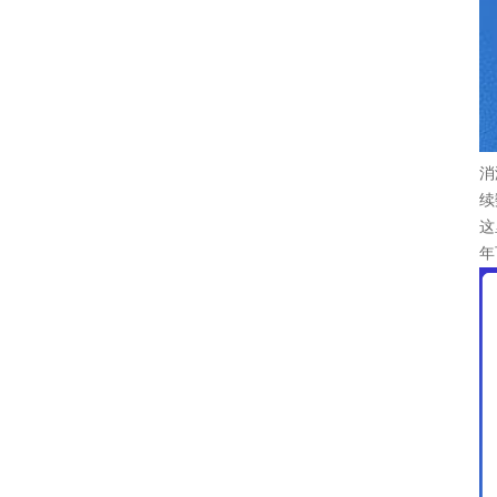
消
续
这
年