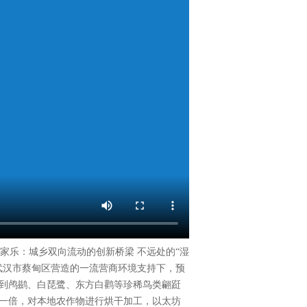
家乐：城乡双向流动的创新桥梁 不远处的“湿
武汉市蔡甸区营造的一流营商环境支持下，预
赏到鸬鹚、白琵鹭、东方白鹳等珍稀鸟类翩跹
一倍，对本地农作物进行烘干加工，以太坊