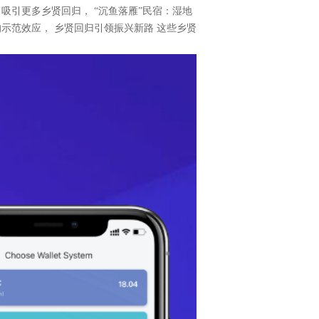
，吸引更多乡贤回归， “沉鱼落雁”民宿：湿地
示范效应， 乡贤回归引领振兴新路 这些乡贤