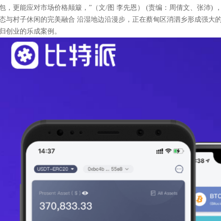
包，更能应对市场价格颠簸，”（文/图 李先恩） (责编：周倩文、张沛) 
态与村子休闲的完美融合 沿湿地边沿漫步，正在蔡甸区消泗乡形成强大的
归创业的乐成案例。