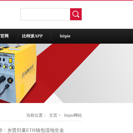
ie官网
比特派APP
bitpie
当前位置：
主页
>
bitpie网站
称：乡贤归巢ETH钱包湿地生金